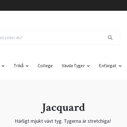
Trikå
College
Vävda Tyger
Enfärgat
Jacquard
Härligt mjukt vävt tyg. Tygerna är stretchiga!