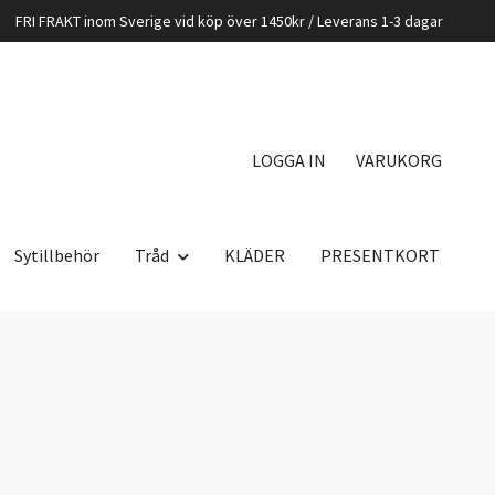
FRI FRAKT inom Sverige vid köp över 1450kr / Leverans 1-3 dagar
LOGGA IN
VARUKORG
Sytillbehör
Tråd
KLÄDER
PRESENTKORT