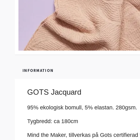
INFORMATION
GOTS Jacquard
95% ekologisk bomull, 5% elastan
. 280gsm.
Tygbredd: ca 180cm
Mind the Maker, t
illverkas på Gots certifierad