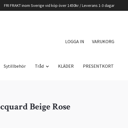
FRI FRAKT inom Sverige vid köp över 1450kr / Leverans 1-3 dagar
LOGGA IN
VARUKORG
Sytillbehör
Tråd
KLÄDER
PRESENTKORT
acquard Beige Rose
K