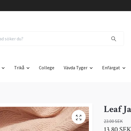
Trikå
College
Vävda Tyger
Enfärgat
Leaf J
23.00 SEK
13.80 SE