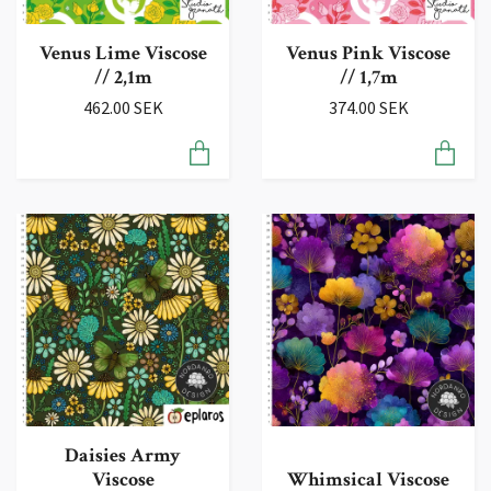
Venus Lime Viscose
Venus Pink Viscose
// 2,1m
// 1,7m
462.00 SEK
374.00 SEK
Daisies Army
Viscose
Whimsical Viscose