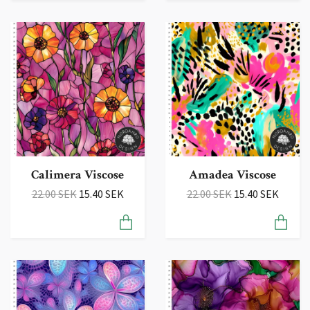
Calimera Viscose
Amadea Viscose
22.00 SEK
15.40 SEK
22.00 SEK
15.40 SEK