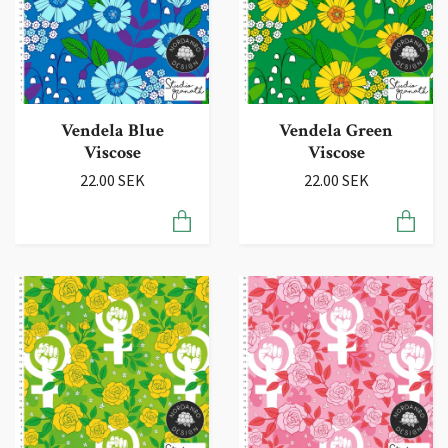
Vendela Blue
Vendela Green
Viscose
Viscose
22.00 SEK
22.00 SEK