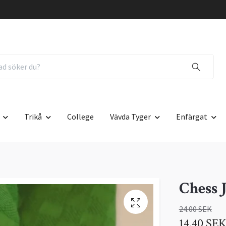
Trikå
College
Vävda Tyger
Enfärgat
Chess 
24.00 SEK
14.40 SE