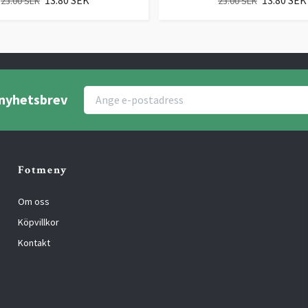
23.00 SEK
23.00 SEK
r nyhetsbrev
Fotmeny
Om oss
Köpvillkor
Kontakt