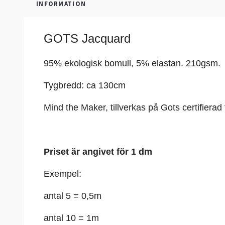
INFORMATION
GOTS Jacquard
95% ekologisk bomull, 5% elastan
. 210gsm.
Tygbredd: ca 130
cm
Mind the Maker, t
illverkas på Gots certifierad
Priset är angivet för 1 dm
Exempel:
antal 5 = 0,5m
antal 10 = 1m