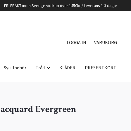
FRI FRAKT inom Sverige vid köp över 1450kr / Leverans 1-3 dagar
LOGGA IN
VARUKORG
Sytillbehör
Tråd
KLÄDER
PRESENTKORT
Jacquard Evergreen
K