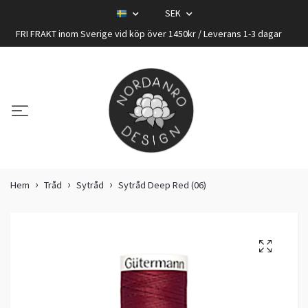
SEK
FRI FRAKT inom Sverige vid köp över 1450kr / Leverans 1-3 dagar
Hem
Tråd
Sytråd
Sytråd Deep Red (06)