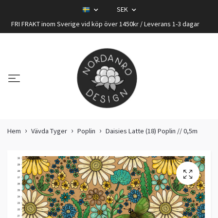
SEK
FRI FRAKT inom Sverige vid köp över 1450kr / Leverans 1-3 dagar
Hem
Vävda Tyger
Poplin
Daisies Latte (18) Poplin // 0,5m