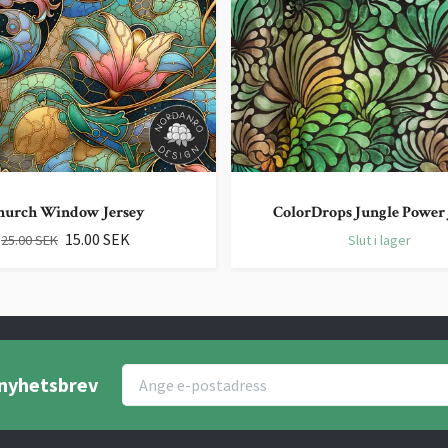
hurch Window Jersey
ColorDrops Jungle Power 
15.00 SEK
25.00 SEK
Slut i lager
r nyhetsbrev