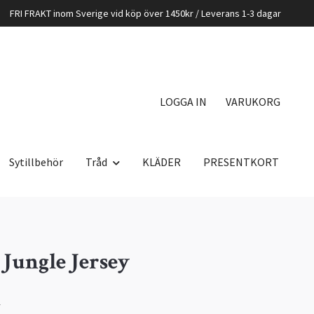
FRI FRAKT inom Sverige vid köp över 1450kr / Leverans 1-3 dagar
LOGGA IN
VARUKORG
Sytillbehör
Tråd
KLÄDER
PRESENTKORT
Jungle Jersey
K