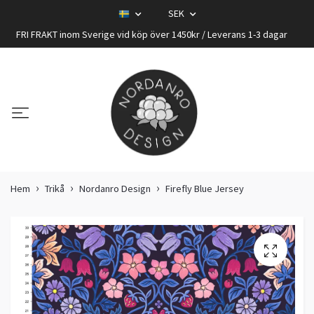
SEK
FRI FRAKT inom Sverige vid köp över 1450kr / Leverans 1-3 dagar
Hem
Trikå
Nordanro Design
Firefly Blue Jersey