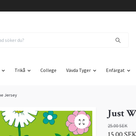
Trikå
College
Vävda Tyger
Enfärgat
me Jersey
Just W
25.00 SEK
15.00 SE