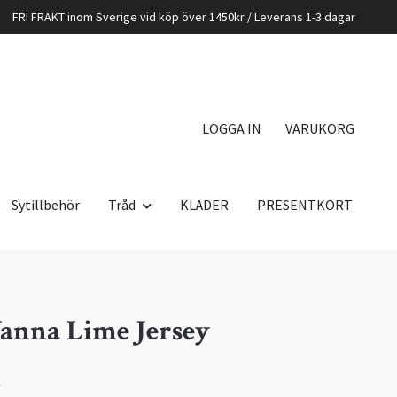
FRI FRAKT inom Sverige vid köp över 1450kr / Leverans 1-3 dagar
LOGGA IN
VARUKORG
Sytillbehör
Tråd
KLÄDER
PRESENTKORT
anna Lime Jersey
K