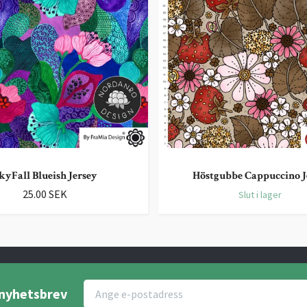
kyFall Blueish Jersey
Höstgubbe Cappuccino J
25.00 SEK
Slut i lager
r nyhetsbrev