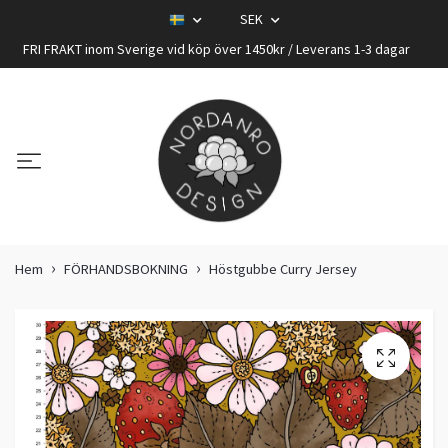
SEK
FRI FRAKT inom Sverige vid köp över 1450kr / Leverans 1-3 dagar
Hem
FÖRHANDSBOKNING
Höstgubbe Curry Jersey