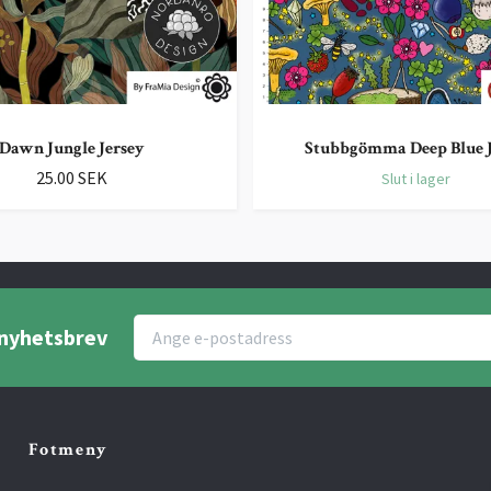
Dawn Jungle Jersey
Stubbgömma Deep Blue J
25.00 SEK
Slut i lager
r nyhetsbrev
Fotmeny