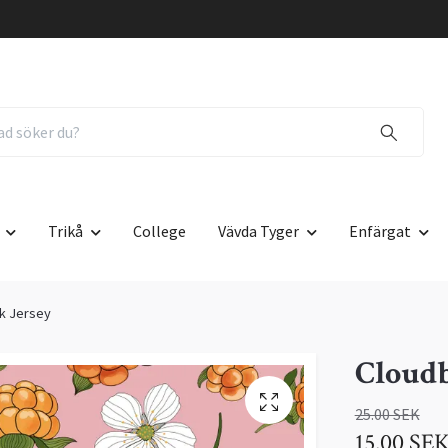
Trikå
College
Vävda Tyger
Enfärgat
nk Jersey
Cloudb
25.00 SEK
15.00 SE