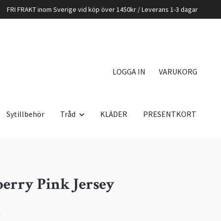
FRI FRAKT inom Sverige vid köp över 1450kr / Leverans 1-3 dagar
LOGGA IN
VARUKORG
Sytillbehör
Tråd
KLÄDER
PRESENTKORT
erry Pink Jersey
K