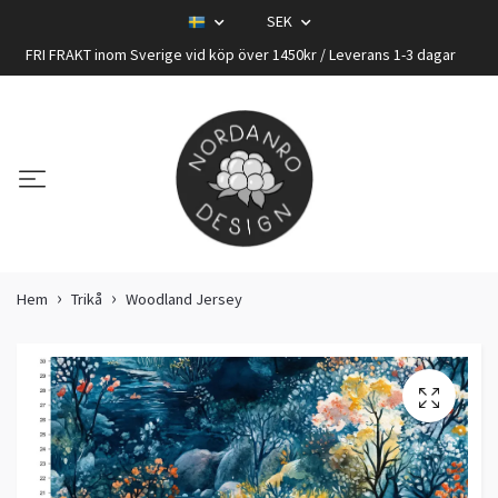
SEK
FRI FRAKT inom Sverige vid köp över 1450kr / Leverans 1-3 dagar
Hem
Trikå
Woodland Jersey