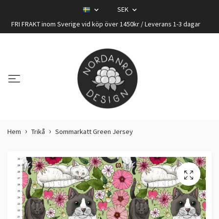
SEK
FRI FRAKT inom Sverige vid köp över 1450kr / Leverans 1-3 dagar
Hem
Trikå
Sommarkatt Green Jersey