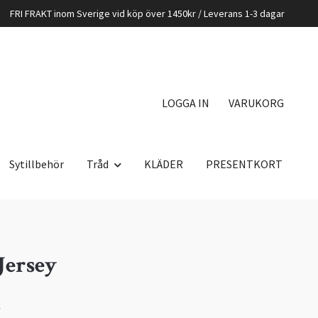
FRI FRAKT inom Sverige vid köp över 1450kr / Leverans 1-3 dagar
LOGGA IN
VARUKORG
Sytillbehör
Tråd
KLÄDER
PRESENTKORT
Jersey
K