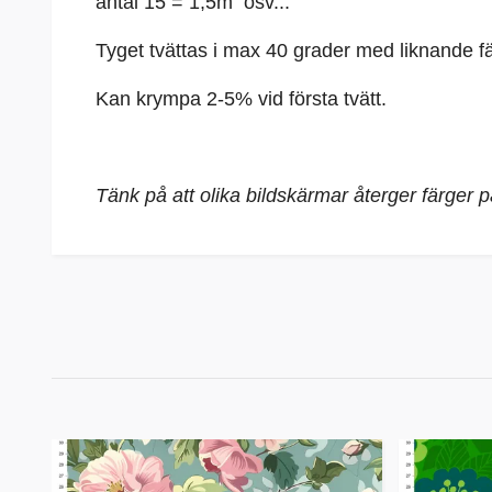
antal 15 = 1,5m osv...
Tyget tvättas i max 40 grader med liknande fä
Kan krympa 2-5% vid första tvätt.
Tänk på att olika bildskärmar återger färger 