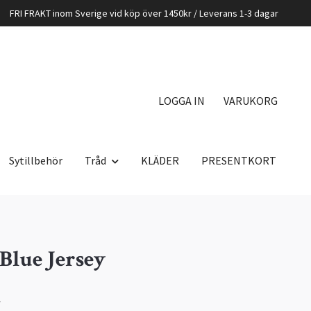
FRI FRAKT inom Sverige vid köp över 1450kr / Leverans 1-3 dagar
LOGGA IN
VARUKORG
Sytillbehör
Tråd
KLÄDER
PRESENTKORT
Blue Jersey
K