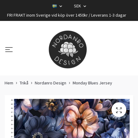
SEK
FRI FRAKT inom Sverige vid köp över 1450kr / Leverans 1-3 dagar
Hem
Trikå
Nordanro Design
Monday Blues Jersey