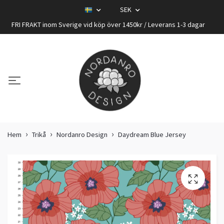
SEK
FRI FRAKT inom Sverige vid köp över 1450kr / Leverans 1-3 dagar
Hem
Trikå
Nordanro Design
Daydream Blue Jersey