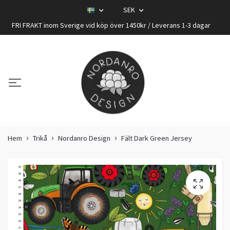
SEK
FRI FRAKT inom Sverige vid köp över 1450kr / Leverans 1-3 dagar
Hem
Trikå
Nordanro Design
Fält Dark Green Jersey