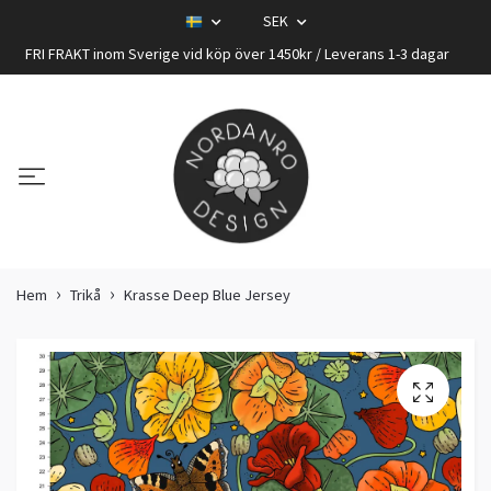
SEK
FRI FRAKT inom Sverige vid köp över 1450kr / Leverans 1-3 dagar
Hem
Trikå
Krasse Deep Blue Jersey