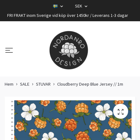
SEK
FRI FRAKT inom Sverige vid köp över 1450kr / Leverans 1-3 dagar
Hem
SALE
STUVAR
Cloudberry Deep Blue Jersey // 1m