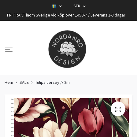
SEK
FRI FRAKT inom Sverige vid köp över 1450kr / Leverans 1-3 dagar
Hem
SALE
Tulips Jersey // 2m