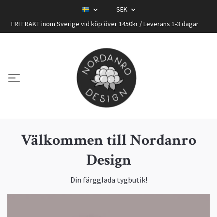
SEK
FRI FRAKT inom Sverige vid köp över 1450kr / Leverans 1-3 dagar
Välkommen till Nordanro
Design
Din färgglada tygbutik!