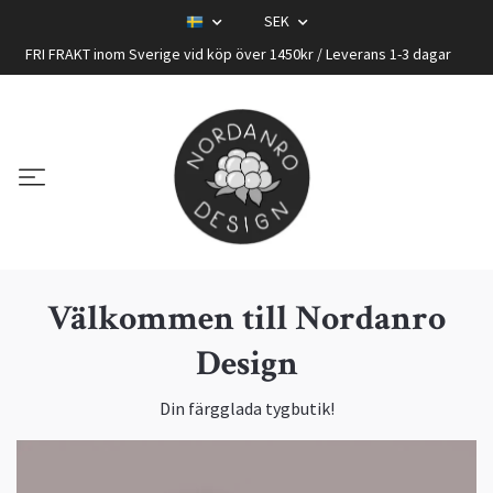
SEK
FRI FRAKT inom Sverige vid köp över 1450kr / Leverans 1-3 dagar
Välkommen till Nordanro
Design
Din färgglada tygbutik!