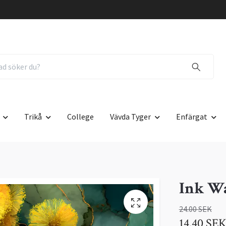
Trikå
College
Vävda Tyger
Enfärgat
Ink Wa
24.00 SEK
14.40 SE