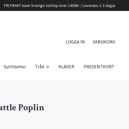
FRI FRAKT inom Sverige vid köp över 1450kr / Leverans 1-3 dagar
LOGGA IN
VARUKORG
Sytillbehör
Tråd
KLÄDER
PRESENTKORT
ttle Poplin
K