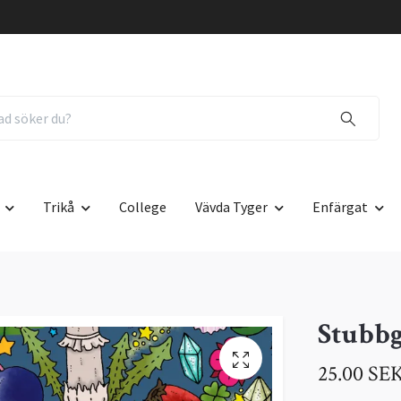
Trikå
College
Vävda Tyger
Enfärgat
Stubbg
25.00 SE