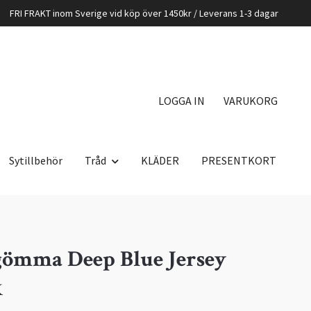
FRI FRAKT inom Sverige vid köp över 1450kr / Leverans 1-3 dagar
LOGGA IN
VARUKORG
Sytillbehör
Tråd
KLÄDER
PRESENTKORT
ömma Deep Blue Jersey
K