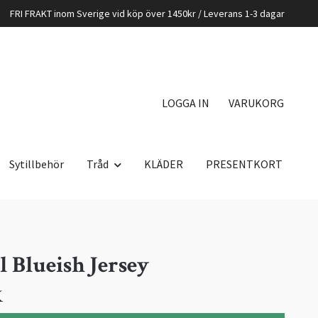
FRI FRAKT inom Sverige vid köp över 1450kr / Leverans 1-3 dagar
LOGGA IN
VARUKORG
Sytillbehör
Tråd
KLÄDER
PRESENTKORT
l Blueish Jersey
K