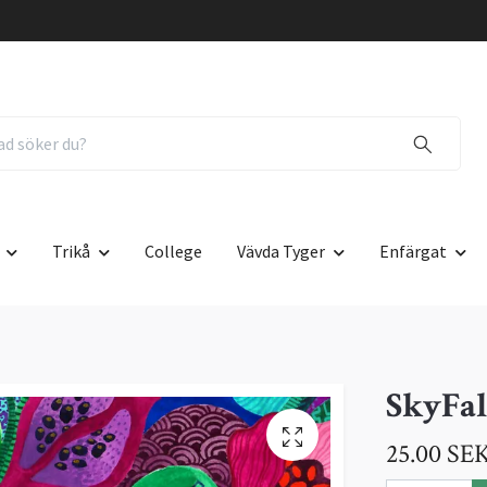
Trikå
College
Vävda Tyger
Enfärgat
SkyFal
25.00 SE