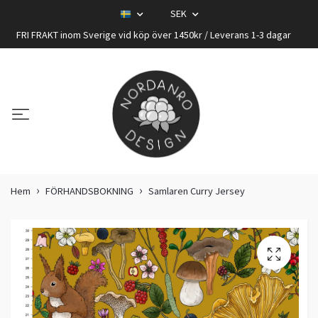
SEK
FRI FRAKT inom Sverige vid köp över 1450kr / Leverans 1-3 dagar
Hem
FÖRHANDSBOKNING
Samlaren Curry Jersey