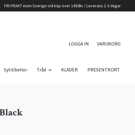
FRI FRAKT inom Sverige vid köp över 1450kr / Leverans 1-3 dagar
LOGGA IN
VARUKORG
Sytillbehör
Tråd
KLÄDER
PRESENTKORT
 Black