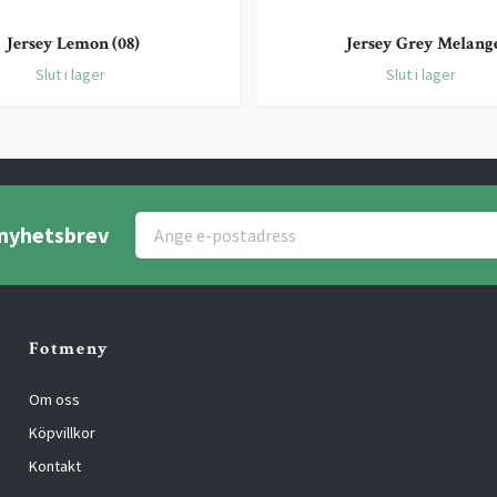
Jersey Lemon (08)
Jersey Grey Melang
Slut i lager
Slut i lager
r nyhetsbrev
Fotmeny
Om oss
Köpvillkor
Kontakt