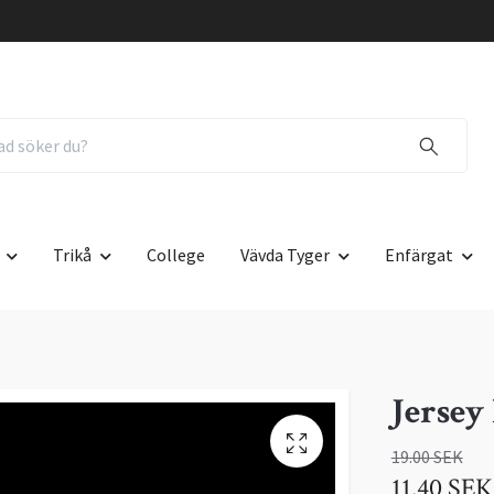
Trikå
College
Vävda Tyger
Enfärgat
Jersey
19.00 SEK
11.40 SEK